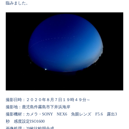
臨みました。
撮影日時：２０２０年８月７日１９時４９分～
撮影地：鹿児島件霧島市下井浜海岸
撮影機材：カメラ・SONY NEX6 魚眼レンズ F5.6 露出3
秒 感度設定ISO1600
画像処理：29枚比較明合成