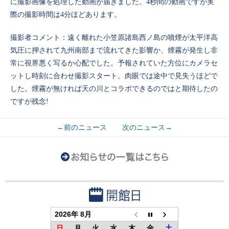
に撮影画像を処理した動画が届きました。4秒間の動画ですが実
際の撮影時間は4分ほどあります。
撮影者コメント：遠く離れた小笠原諸島西ノ島の噴煙が太平洋高
気圧に押されて九州南部まで流れてきた影響か、煙霧が発生し非
常に視界悪く写るか心配でした。予報されていた方位にカメラセ
ットし時刻に合わせ撮影スタート。肉眼では途中で見失うほどで
した。煙霧が無ければ天の川とコラボできるのではと期待したの
ですが残念!
←前のニュース
次のニュース→
2026年 8月
日
月
火
水
木
金
土