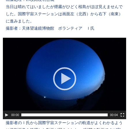
当日は晴れてはいましたが煙霧がひどく桜島がほぼ見えませんで
した。国際宇宙ステーションは画面左（北西）から右下（南東）
に進みました。
撮影者：天体望遠鏡博物館 ボランティア Ｉ氏
00:00
00:04
撮影者のＩ氏から国際宇宙ステーションの軌道がよくわかるよう