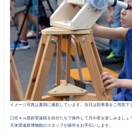
イメージ写真は夏期に撮影しています。当日は防寒着をご用意下
口径４㎝屈折望遠鏡を自分たちで操作して月や星を楽しみましょ
天体望遠鏡博物館のスタッフが操作をお手伝いします。