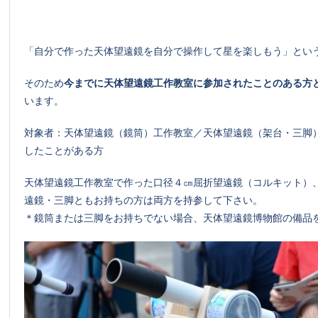
「自分で作った天体望遠鏡を自分で操作して星を楽しもう」とい
そのため
今までに天体望遠鏡工作教室に参加されたことのある方
います。
対象者：天体望遠鏡（鏡筒）工作教室／天体望遠鏡（架台・三脚
したことがある方
天体望遠鏡工作教室で作った口径４㎝屈折望遠鏡（コルキット）
遠鏡・三脚ともお持ちの方は両方を持参して下さい。
＊鏡筒または三脚をお持ちでない場合、天体望遠鏡博物館の備品