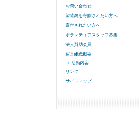
お問い合わせ
望遠鏡を寄贈されたい方へ
寄付されたい方へ
ボランティアスタッフ募集
法人賛助会員
運営組織概要
活動内容
リンク
サイトマップ