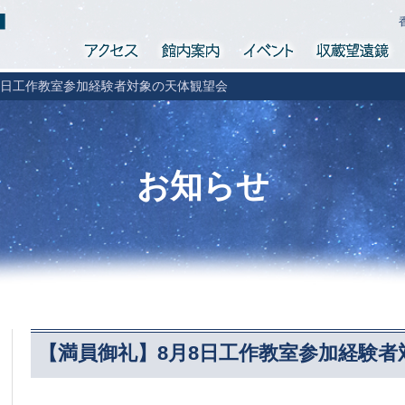
天体望遠鏡博物館公式ホームページ
8日工作教室参加経験者対象の天体観望会
お知らせ
【満員御礼】8月8日工作教室参加経験者