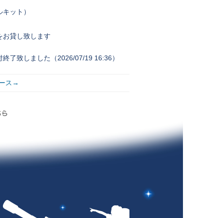
ルキット）
をお貸し致します
ました（2026/07/19 16:36）
ース→