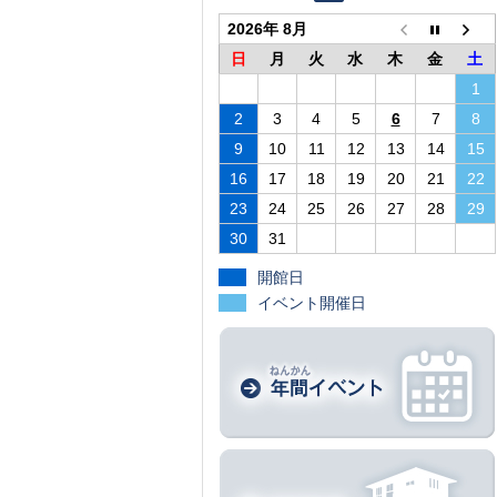
2026年 8月
日
月
火
水
木
金
土
1
2
3
4
5
6
7
8
9
10
11
12
13
14
15
16
17
18
19
20
21
22
23
24
25
26
27
28
29
30
31
開館日
イベント開催日