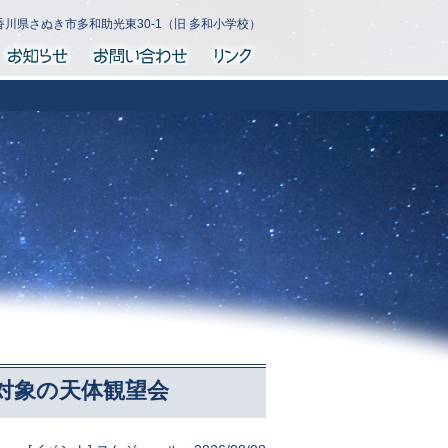
香川県さぬき市多和助光東30-1（旧 多和小学校）
対象の天体観望会