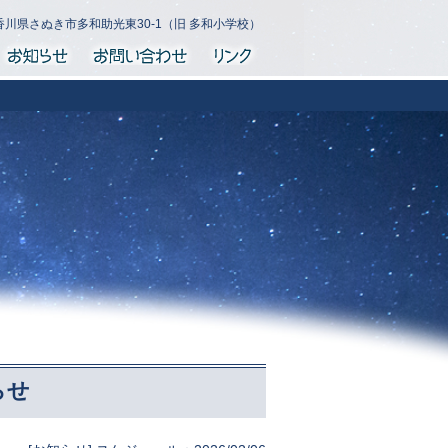
香川県さぬき市多和助光東30-1（旧 多和小学校）
らせ