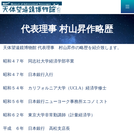
代表理事 村山昇作略歴
天体望遠鏡博物館 代表理事 村山昇作の略歴を紹介致します。
昭和４７年 同志社大学経済学部卒業
昭和４７年 日本銀行入行
昭和５４年 カリフォルニア大学（UCLA）経済学修士
昭和５６年 日本銀行ニューヨーク事務所エコノミスト
昭和６２年 東京大学非常勤講師（計量経済学）
平成 ６年 日本銀行 高松支店長