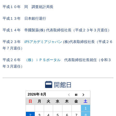
平成１０年 同 調査統計局長
平成１３年 日本銀行退行
平成１４年 帝國製薬(株) 代表取締役社長（平成２３年３月退任）
平成２３年
iPSアカデミアジャパン
(株)代表取締役社長（平成２６
年７月退任）
平成２６年
（株）ｉＰＳポータル
代表取締役社長就任（令和３
年３月退任）
2026年 8月
日
月
火
水
木
金
土
1
2
3
4
5
6
7
8